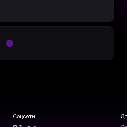
Large Spinner
Соцсети
Д
Telegram
Юр