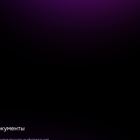
окументы
идическая информация