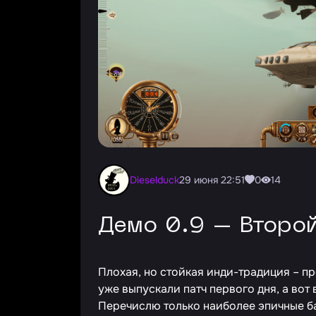
Dieselduck
29 июня 22:51
0
14
Демо 0.9 – Второ
Плохая, но стойкая инди-традиция – п
уже выпускали патч первого дня, а вот 
Перечислю только наиболее эпичные ба