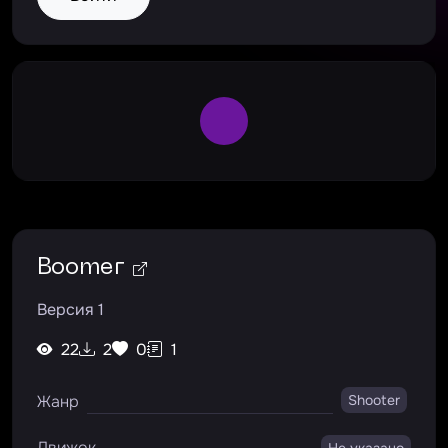
Large Spinner
Boomer
Версия 1
22
2
0
1
Жанр
Shooter
Движок