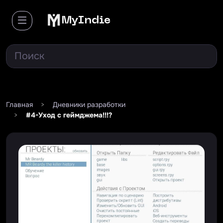
MyIndie
Главная
>
Дневники разработки
>
#4-Уход с геймджема!!!?