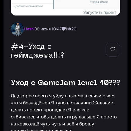
Heshi
30 июня 10:47
1
20
#4-Уход с
геймджема!!!?
Уход с GameJam level 10???
Да,скорее всего я уйду с джема в связи с чем
что я безнадёжен.Я тупо в отчаянии.Желание
делать проект пропадает.Я еле,как
отбиваюсь,чтобы делать игру дальше.Я просто
на краю,ещё чуть-чуть и всё,я брошу
проект.Незнаю что дальше..........