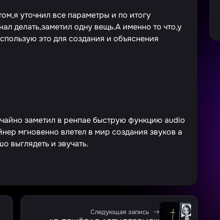
том,я уточнил все параметры и по итогу
нал делать,заметил одну вещь.А именно то что,у
использую это для создания и объяснения
учайно заметил в ренпае быструю функцию audio
нер мгновенно влетел в мир создания звуков а
о выглядеть и звучать.
Следующая запись