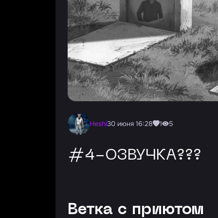
Heshi
30 июня 16:28
1
5
#4-ОЗВУЧКА???
Ветка с приютом