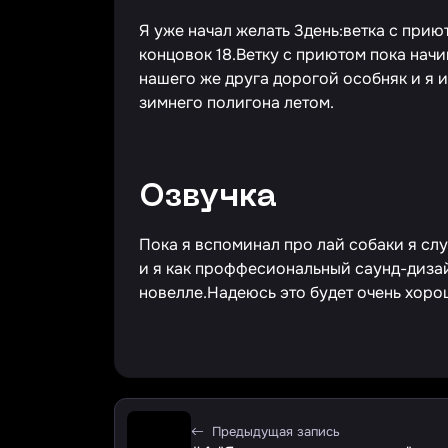
Я уже начал желать 3день:ветка с прию
концовок 18.Ветку с приютом пока начи
нашего же друга дорогой особняк и я 
зимнего полигона летом.
Озвучка
Пока я вспоминал про лай собаки я сл
и я как проффесиональный саунд-дизай
новелле.Надеюсь это будет очень хорош
Предыдущая запись