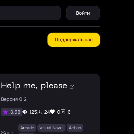
Войти
Поддержать нас
Help me, please
Версия 0.2
125
24
0
6
3.58
Arcade
Visual Novel
Action
Жанр