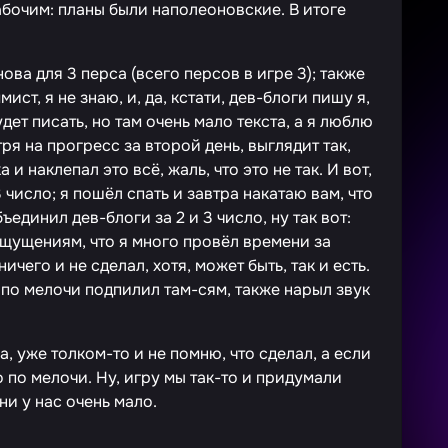
рабочим: планы были наполеоновские. В итоге
ова для 3 перса (всего персов в игре 3); также
ист, я не знаю, и, да, кстати, дев-блоги пишу я,
ет писать, но там очень мало текста, а я люблю
тря на прогресс за второй день, выглядит так,
и наклепал это всё, жаль, что это не так. И вот,
3 число; я пошёл спать и завтра накатаю вам, что
бъединил дев-блоги за 2 и 3 число, ну так вот:
 ощущениям, что я много провёл времени за
ничего и не сделал, хотя, может быть, так и есть.
 по мелочи подпилил там-сям, также нарыл звук
, уже толком-то и не помню, что сделал, а если
о по мелочи. Ну, игру мы так-то и придумали
ни у нас очень мало.