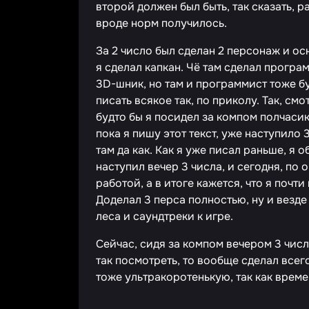
второй должен был быть, так сказать, 
вроде норм получилось.
За 2 число был сделан 2 персонаж и осн
я сделал капкан. Чё там сделал программ
3D-шник, но там и программист тоже буд
писать всякое так, по приколу. Так, смо
будто бы я посидел за компом полчасика 
пока я пишу этот текст, уже наступило 
там да как. Как я уже писал раньше, я о
наступил вечер 3 числа, и сегодня, по
работой, а в итоге кажется, что я почти 
Доделал 3 перса полностью, ну и везде
леса и саундтреки к игре.
Сейчас, сидя за компом вечером 3 числа
так посмотреть, то вообще сделал всег
тоже ультракоротенькую, так как време