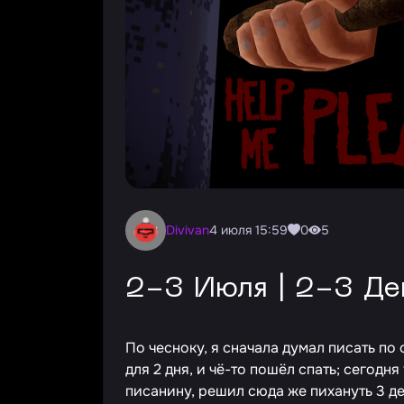
divivan
4 июля 15:59
0
5
2-3 Июля | 2-3 Д
По чесноку, я сначала думал писать по 
для 2 дня, и чё-то пошёл спать; сегодн
писанину, решил сюда же пихануть 3 де