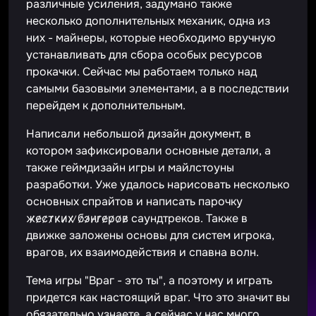
различные усиления, задумано также
несколько дополнительных механик, одна из
них - майнеры, которые необходимо вручную
устанавливать для сбора особых ресурсов
прокачки. Сейчас мы работаем только над
самыми базовыми элементами, а в последствии
перейдем к дополнительным.
Написали небольшой дизайн документ, в
котором зафиксировали основные детали, а
также геймдизайн игры и майлстоуны
разработки. Уже удалось нарисовать несколько
основных спрайтов и написать парочку
ж̷е̷с̷т̷к̷и̷х̷ ̷б̷э̷н̷г̷е̷р̷о̷в̷ саундтреков. Также в
движке заложены основы для систем игрока,
врагов, их взаимодействия и спавна волн.
Тема игры "Враг - это ты", а поэтому и играть
придется как настоящий враг. Что это значит вы
обязательно узнаете, а сейчас у нас много