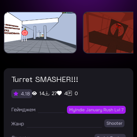
Turret SMASHER!!!
14
27
4
0
4.18
Геймджем
MyIndie January Rush Lvl 7
Жанр
Shooter