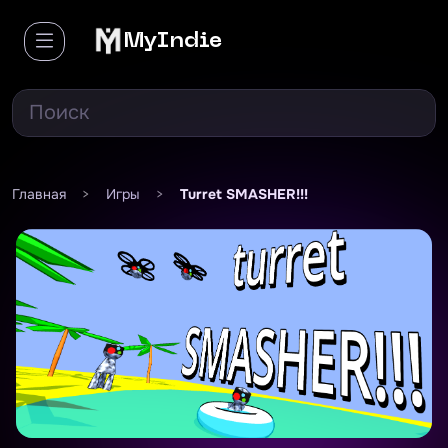
MyIndie
Главная
>
Игры
>
Turret SMASHER!!!