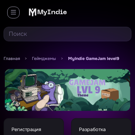
MyIndie
Главная
>
Геймджемы
>
MyIndie GameJam level9
Регистрация
Разработка