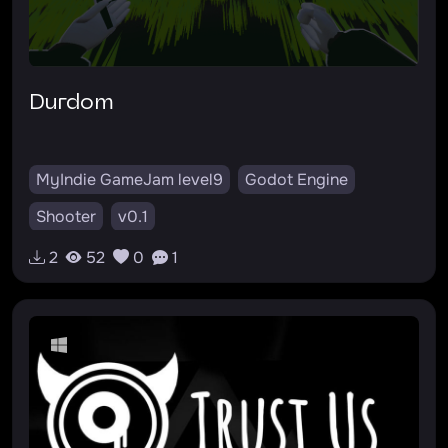
Durdom
MyIndie GameJam level9
Godot Engine
Shooter
v0.1
2
52
0
1