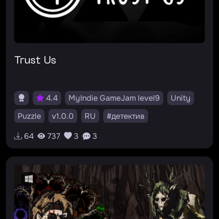
Trust Us
4.4
MyIndie GameJam level9
Unity
Puzzle
v1.0.0
RU
#детектив
64
737
3
3