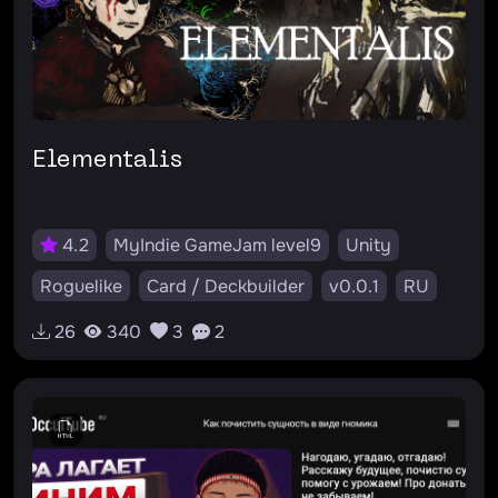
Elementalis
4.2
MyIndie GameJam level9
Unity
Roguelike
Card / Deckbuilder
v0.0.1
RU
#лес
#roguelike
#cards
#мистика
26
340
3
2