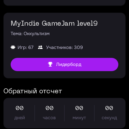
MyIndie GameJam level9
Тема: Оккультизм
Игр: 67
Участников: 309
Лидерборд
Обратный отсчет
00
00
00
00
дней
часов
минут
секунд