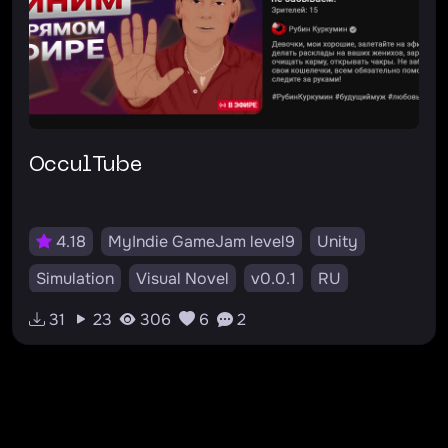
OcculTube
4.18
MyIndie GameJam level9
Unity
Simulation
Visual Novel
v0.0.1
RU
#оккультизм
#инди
#симулятор
31
23
306
6
2